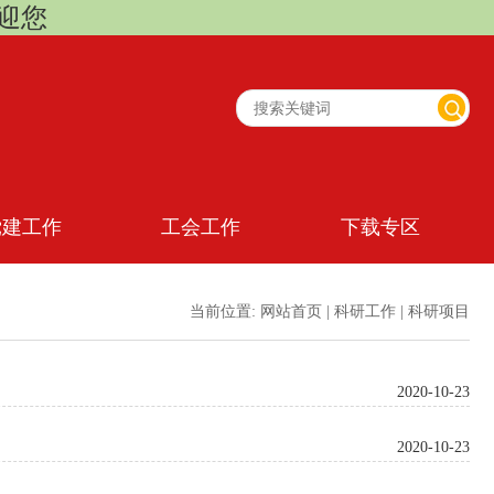
欢迎您
党建工作
工会工作
下载专区
当前位置:
网站首页
|
科研工作
|
科研项目
2020-10-23
2020-10-23