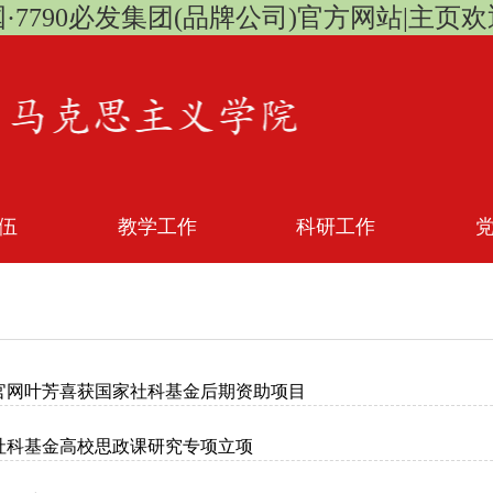
·7790必发集团(品牌公司)官方网站|主页
伍
教学工作
科研工作
团官网叶芳喜获国家社科基金后期资助项目
社科基金高校思政课研究专项立项