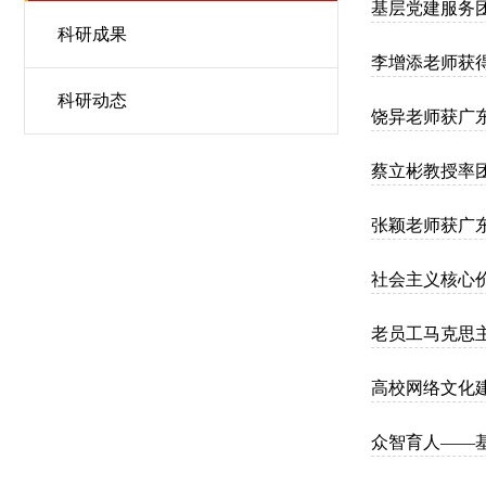
基层党建服务
科研成果
李增添老师获得
科研动态
饶异老师获广东
蔡立彬教授率团
张颖老师获广东
社会主义核心
老员工马克思
高校网络文化
众智育人——