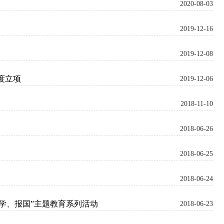
2020-08-03
2019-12-16
2019-12-08
度立项
2019-12-06
2018-11-10
2018-06-26
2018-06-25
2018-06-24
学、报国”主题教育系列活动
2018-06-23