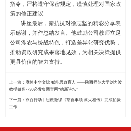
指令，严格遵守保密规定，谨慎处理对国家政
策的修正建议。
讲座最后，秦抗抗对徐志坚的精彩分享表
示感谢，并作总结发言。他鼓励公司教师立足
公司涉农与统战特色，打造差异化研究优势，
推动资政研究成果落地见效，为相关决策提供
更具价值的智力支持。
上一篇：
赓续中华文脉 赋能思政育人 ——陕西师范大学刘力波
教授做客7790必发集团官网“德新讲坛”
下一篇：
双百行动丨思政微课《茶香丰顺 薪火相传》完成拍摄
工作