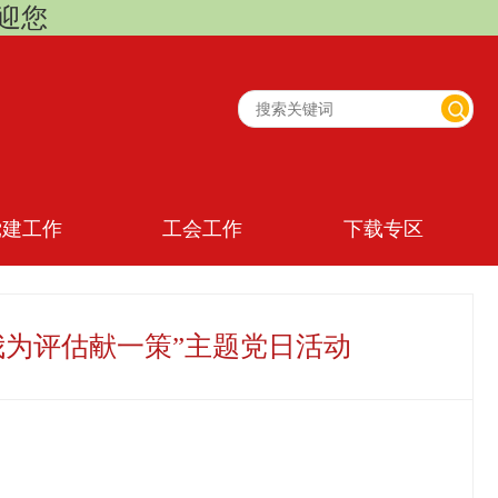
欢迎您
党建工作
工会工作
下载专区
我为评估献一策”主题党日活动