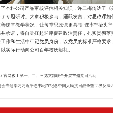
了本科公司产品审核评估相关知识，许二梅传达了《关
了专题研讨。大家积极参与，踊跃发言，对思政课如何
善课堂教学状况，让每堂思政课更具“到课率”“抬头率
书并承诺，将自觉扛起迎评促建政治责任，扎实贯彻落
在工作和生活中牢记党员身份，以党员的标准严格要求
，以实际行动向公司百年校庆献礼。
发集团官网教工第一、二、三党支部联合开展主题党日活动
学习会专题学习习近平总书记在纪念中国人民抗日战争暨世界反法