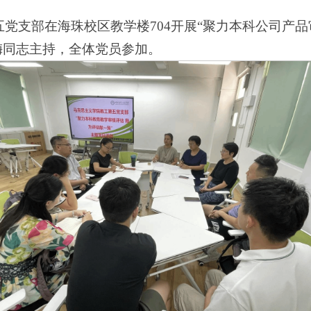
工第五党支部在海珠校区教学楼704开展“聚力本科公司产
梅同志主持，全体党员参加。