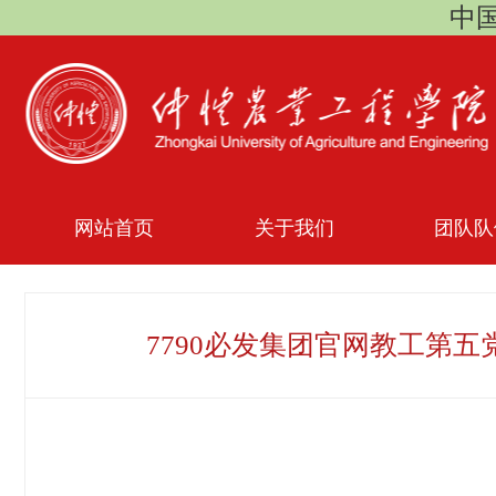
中国
网站首页
关于我们
团队队
7790必发集团官网教工第