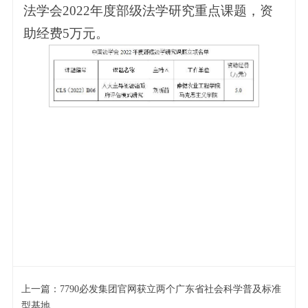
法学会2022年度部级法学研究重点课题，资
助经费5万元。
上一篇：
7790必发集团官网获立两个广东省社会科学普及标准
型基地