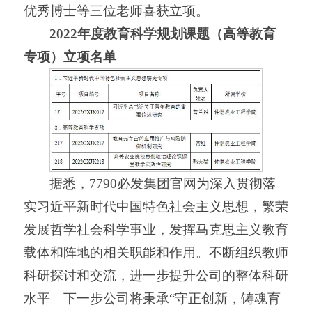
优秀博士等三位老师喜获立项。
2022年度教育科学规划课题（高等教育
专项）立项名单
据悉，7790必发集团官网为深入贯彻落
实习近平新时代中国特色社会主义思想，繁荣
发展哲学社会科学事业，发挥马克思主义教育
载体和阵地的相关职能和作用。不断组织教师
科研探讨和交流，进一步提升公司的整体科研
水平。下一步公司将秉承“守正创新，铸魂育