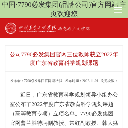
中国·7790必发集团(品牌公司)官方网站|主
页欢迎您
公司7790必发集团官网三位教师获立2022年
度广东省教育科学规划课题
发布者：7790必发集团官网 韩大猛 发布时间：2022-11-01 浏览次数：
近日，广东省教育科学规划领导小组办公
室公布了2022年度广东省教育科学规划课题
（高等教育专项）立项名单。7790必发集团
官网曹兰胜特聘副教授、常红副教授、韩大猛